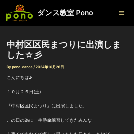
内
容
ダンス教室 Pono
Main
を
ス
Men
キ
ッ
中村区区民まつりに出演しま
プ
した☆彡
By
pono-dance
/
2024年10月26日
こんにちは♪
１０月２６日(土)
『中村区区民まつり』に出演しました。
この日の為に一生懸命練習してきたみんな